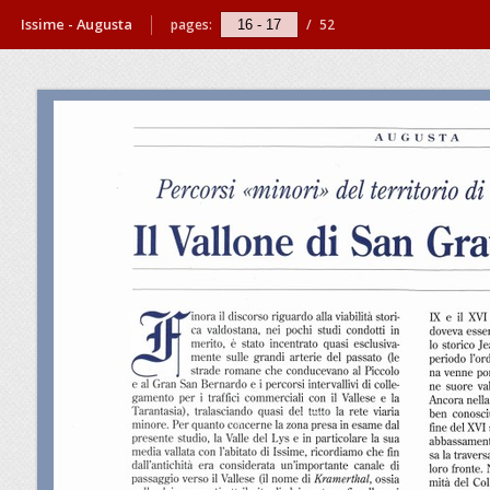
Issime - Augusta
pages:
/
52